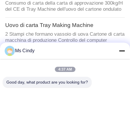
Consumo di carta della carta di approvazione 300kg/H
del CE di Tray Machine dell'uovo del cartone ondulato
Uovo di carta Tray Making Machine
2 Stampi che formano vassoio di uova Cartone di carta
macchina di produzione Controllo del computer
Ms Cindy
linea di produzione di vassoi per uova
Uovo automatico Tray Production Line della cartapesta
4:37 AM
del vino di Eco dei vassoi dell'attrezzatura di controllo
amichevole dello SpA
Good day, what product are you looking for?
Macchina per fabbricare le scatole di cartone
dell'uovo
Macchina di stampaggio della polpa di cartone d'uovo
Macchina del vassoio per uova