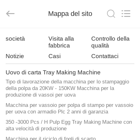
2026
Jinan
Wanyou
Mappa del sito
Packing
Machinery
Factory.
All
Rights
CASA
Reserved.
società
Visita alla
Controllo della
fabbrica
qualità
PRODOTTI
Notizie
Casi
Contattaci
VIDEO
Uovo di carta Tray Making Machine
Tipo di lavorazione della macchina per lo stampaggio
della polpa da 20KW - 150KW Macchina per la
CHI
produzione di vassoi per uova
SIAMO
Macchina per vassoio per polpa di stampo per vassoio
per uova con armadio Plc 2 anni di garanzia
FATORY
350 -3000 Pcs / H Pulp Egg Tray Making Machine con
alta velocità di produzione
TOUR
Macchina per il riciclo di fogli di scarto