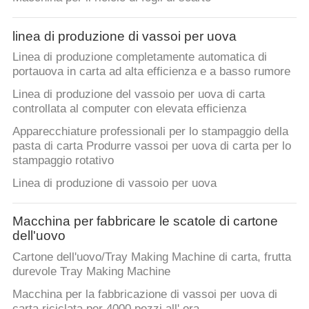
CONTROLLO
linea di produzione di vassoi per uova
DI
Linea di produzione completamente automatica di
QUALITÀ
portauova in carta ad alta efficienza e a basso rumore
Linea di produzione del vassoio per uova di carta
controllata al computer con elevata efficienza
CONTATTACI
Apparecchiature professionali per lo stampaggio della
pasta di carta Produrre vassoi per uova di carta per lo
NOTIZIE
stampaggio rotativo
Linea di produzione di vassoio per uova
TUTTI
I
Macchina per fabbricare le scatole di cartone
dell'uovo
CASI
Cartone dell'uovo/Tray Making Machine di carta, frutta
durevole Tray Making Machine
RICHIEDERE
Macchina per la fabbricazione di vassoi per uova di
carta riciclata per 4000 pezzi all' ora