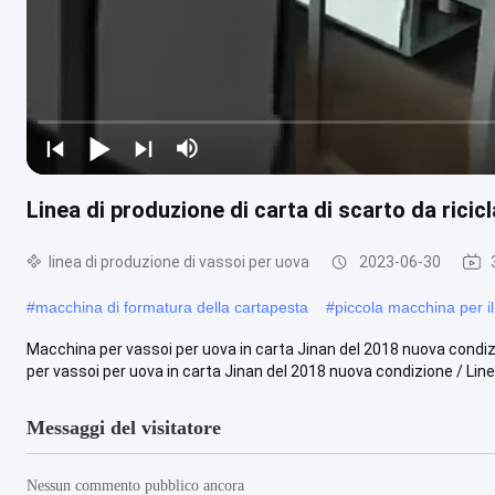
Linea di produzione di carta di scarto da ricic
linea di produzione di vassoi per uova
2023-06-30
#
macchina di formatura della cartapesta
#
piccola macchina per i
Macchina per vassoi per uova in carta Jinan del 2018 nuova condi
per vassoi per uova in carta Jinan del 2018 nuova condizione / Linea
Messaggi del visitatore
Nessun commento pubblico ancora