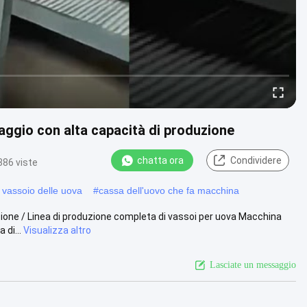
laggio con alta capacità di produzione
chatta ora
Condividere
386 viste
l vassoio delle uova
#
cassa dell'uovo che fa macchina
zione / Linea di produzione completa di vassoi per uova Macchina
 di...
Visualizza altro
Lasciate un messaggio