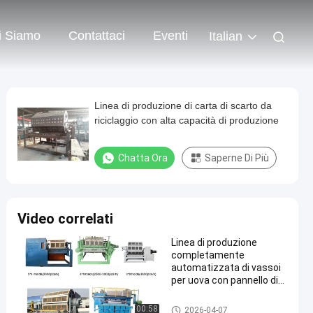
i Siamo
Contattaci
Eventi
Italian
Linea di produzione di carta di scarto da
riciclaggio con alta capacità di produzione
Chatta Ora
Saperne Di Più
Video correlati
Linea di produzione
completamente
automatizzata di vassoi
per uova con pannello di
controllo intelligente e
sistema di asciugatura
linea di produzione di vassoi p
00:58
2026-04-07