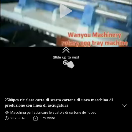
CONTROLLO
DI
QUALITÀ
CONTATTACI
NOTIZIE
TUTTI
I
2500pcs riciclare carta di scarto cartone di uova macchina di
CASI
produzione con linea di asciugatura
Macchina per fabbricare le scatole di cartone dell'uovo
2023-04-03
179 viste
RICHIEDERE