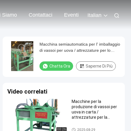
i Siamo
Contattaci
Eventi
Italian
Macchina semiautomatica per l' imballaggio
di vassoi per uova / attrezzature per lo
stampaggio della polpa / macchina per idee
di piccole imprese
Chatta Ora
Saperne Di Più
Video correlati
Macchine per la
produzione di vassoi per
uova in carta /
attrezzature per la
stampaggio della polpa /
linea di produzione di
Uovo Tray Packaging Machine
00:26
2025-08-29