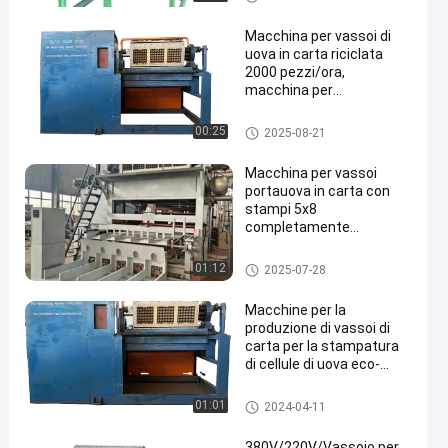
vassoi per uova con
controllo PLC
Macchina per vassoi di
uova in carta riciclata
2000 pezzi/ora,
macchina per
stampaggio della polpa,
macchina per la
macchina per fare vassoi per u
00:25
2025-08-21
produzione di vassoi di
ova
polpa
Macchina per vassoi
portauova in carta con
stampi 5x8
completamente
automatica, 5000
pezzi/ora
linea di produzione di vassoi p
01:12
2025-07-28
er uova
Macchine per la
produzione di vassoi di
carta per la stampatura
di cellule di uova eco-
compatibili
Uovo rotatorio Tray Machine
01:01
2024-04-11
380V/220V/Vassoio per