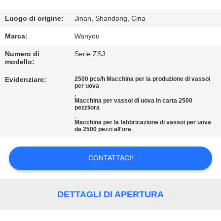
CONTROLLO
Luogo di origine:
Jinan, Shandong, Cina
DI
Marca:
Wanyou
QUALITÀ
Numero di
Serie ZSJ
modello:
CONTATTACI
Evidenziare:
2500 pcs/h Macchina per la produzione di vassoi
per uova
,
Macchina per vassoi di uova in carta 2500
pezzi/ora
NOTIZIE
,
Macchina per la fabbricazione di vassoi per uova
da 2500 pezzi all'ora
TUTTI
I
CONTATTACI!
CASI
DETTAGLI DI APERTURA
RICHIEDERE