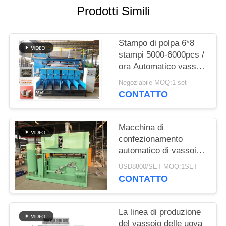
UN
Prodotti Simili
PREVENTIVO
Stampo di polpa 6*8
MAPPA
stampi 5000-6000pcs /
DEL
ora Automatico vassoio
per uova macchina di
SITO
Negoziabile MOQ:1 set
produzione di polpa
CONTATTO
Stampo linea di
produzione
POLITICA
Macchina di
SULLA
confezionamento
PRIVACY
automatico di vassoi
per uova in carta a
USD8800/SET MOQ:1SET
basso consumo
CONTATTO
energetico e macchina
di stampaggio della
polpa con asciugatrice
La linea di produzione
Asciugatrice metallica
del vassoio delle uova