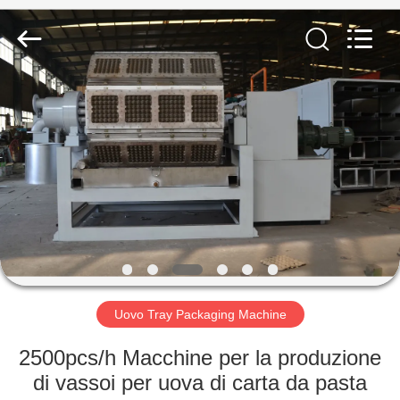
2026
Jinan
Wanyou
Packing
Machinery
Factory.
All
Rights
CASA
Reserved.
PRODOTTI
VIDEO
CHI
SIAMO
Uovo Tray Packaging Machine
FATORY
2500pcs/h Macchine per la produzione
TOUR
di vassoi per uova di carta da pasta