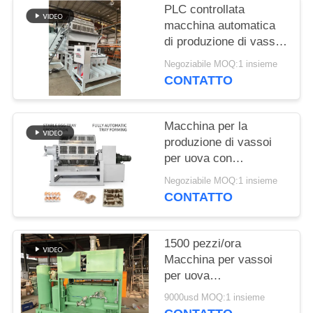
UN
PLC controllata
PREVENTIVO
macchina automatica
di produzione di vassoi
per uova 5000-
Negoziabile MOQ:1 insieme
MAPPA
6000pcs/ora
CONTATTO
DEL
SITO
Macchina per la
produzione di vassoi
POLITICA
per uova con
produzione di 10.000
SULLA
Negoziabile MOQ:1 insieme
pezzi/h, sistema di
CONTATTO
PRIVACY
impilamento
automatico e ingresso
di carta riciclata per
1500 pezzi/ora
una produzione
Macchina per vassoi
efficiente di vassoi per
per uova
pasta di carta
semiautomatica per
9000usd MOQ:1 insieme
piccole imprese /