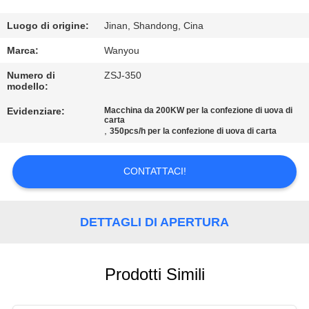
CONTROLLO
Luogo di origine:
Jinan, Shandong, Cina
DI
Marca:
Wanyou
QUALITÀ
Numero di
ZSJ-350
modello:
CONTATTACI
Evidenziare:
Macchina da 200KW per la confezione di uova di
carta
,
350pcs/h per la confezione di uova di carta
NOTIZIE
CONTATTACI!
TUTTI
I
DETTAGLI DI APERTURA
CASI
Prodotti Simili
RICHIEDERE