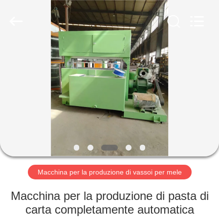
2026
Jinan
Wanyou
Packing
Machinery
Factory.
All
Rights
CASA
Reserved.
PRODOTTI
VIDEO
CHI
SIAMO
Macchina per la produzione di vassoi per mele
FATORY
Macchina per la produzione di pasta di
TOUR
carta completamente automatica